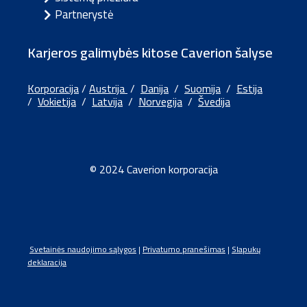
Partnerystė
Karjeros galimybės kitose Caverion šalyse
Korporacija
/
Austrija
/
Danija
/
Suomija
/
Estija
/
Vokietija
/
Latvija
/
Norvegija
/
Švedija
© 2024 Caverion korporacija
Svetainės naudojimo sąlygos
|
Privatumo pranešimas
|
Slapukų
deklaracija