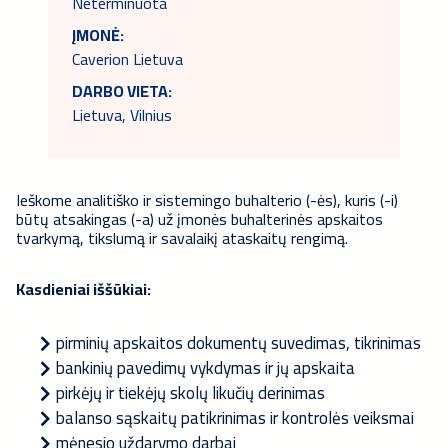
Neterminuota
ĮMONĖ:
Caverion Lietuva
DARBO VIETA:
Lietuva, Vilnius
Ieškome analitiško ir sistemingo buhalterio (-ės), kuris (-i)
būtų atsakingas (-a) už įmonės buhalterinės apskaitos
tvarkymą, tikslumą ir savalaikį ataskaitų rengimą.
Kasdieniai iššūkiai:
pirminių apskaitos dokumentų suvedimas, tikrinimas
bankinių pavedimų vykdymas ir jų apskaita
pirkėjų ir tiekėjų skolų likučių derinimas
balanso sąskaitų patikrinimas ir kontrolės veiksmai
mėnesio uždarymo darbai