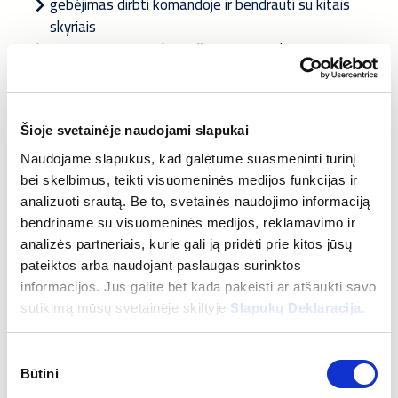
gebėjimas dirbti komandoje ir bendrauti su kitais
skyriais
greita orientacija, kruopštumas, atsakingumas ir
pareigingumas
patirtis dirbant Excel ir verslo valdymo sistemomis
SAP, BASWARE
Šioje svetainėje naudojami slapukai
Rūpinamės savo darbuotojais, todėl suteikiame:
Naudojame slapukus, kad galėtume suasmeninti turinį
bei skelbimus, teikti visuomeninės medijos funkcijas ir
analizuoti srautą. Be to, svetainės naudojimo informaciją
galimybę plėsti ir auginti kompetencijas
bendriname su visuomeninės medijos, reklamavimo ir
galimybę tiesiogiai prisidėti prie įmonės sėkmės
analizės partneriais, kurie gali ją pridėti prie kitos jūsų
pritraukiant ir atrenkant geriausius specialistus
pateiktos arba naudojant paslaugas surinktos
įdomų ir dinamišką darbą
informacijos. Jūs galite bet kada pakeisti ar atšaukti savo
sutikimą mūsų svetainėje skiltyje
Slapukų Deklaracija.
Papildomų verčių paketą:
Sutikimo
sveikatos draudimą, pensijų kaupimą ar kitą naudą iš
Būtini
pasirinkimas
pasirenkamų naudų sąrašo MELP programėlėje