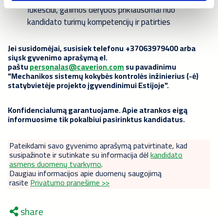
lūkesčiui, galimos derybos priklausomai nuo
kandidato turimų kompetencijų ir patirties
Jei susidomėjai, susisiek
telefonu
+37063979400 arba
siųsk gyvenimo aprašymą el.
paštu
personalas@caverion.com
su pavadinimu
"Mechanikos sistemų kokybės kontrolės inžinierius (-ė)
statybvietėje projekto įgyvendinimui Estijoje
".
Konfidencialumą garantuojame. Apie atrankos eigą
informuosime tik pokalbiui pasirinktus kandidatus.
Pateikdami savo gyvenimo aprašymą patvirtinate, kad
susipažinote ir sutinkate su informacija dėl
kandidato
asmens duomenų tvarkymo
.
Daugiau informacijos apie duomenų saugojimą
rasite
Privatumo pranešime >>
share