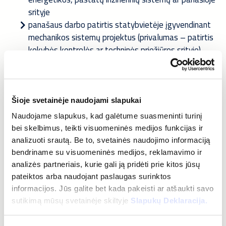
srityje
panašaus darbo patirtis statybvietėje įgyvendinant
mechanikos sistemų projektus (privalumas – patirtis
kokybės kontrolės ar techninės priežiūros srityje)
ŠVOK, vandentiekio, nuotekų ir kitų mechaninių
sistemų montavimo technologijų išmanymas
statybos techninių reglamentų, kokybės standartų ir
darbų saugos reikalavimų išmanymas
Šioje svetainėje naudojami slapukai
gebėjimas laisvai skaityti techninius projektus ir
Naudojame slapukus, kad galėtume suasmeninti turinį
darbo brėžinius
bei skelbimus, teikti visuomeninės medijos funkcijas ir
stiprūs organizaciniai gebėjimai, atsakingumas ir
analizuoti srautą. Be to, svetainės naudojimo informaciją
orientacija į detales
bendriname su visuomeninės medijos, reklamavimo ir
gebėjimas analizuoti techninę dokumentaciją bei
analizės partneriais, kurie gali ją pridėti prie kitos jūsų
identifikuoti galimus neatitikimus ir rizikas
pateiktos arba naudojant paslaugas surinktos
anglų kalbos žinios darbui tarptautinėje komandoje
informacijos. Jūs galite bet kada pakeisti ar atšaukti savo
sutikimą mūsų svetainėje skiltyje
Slapukų Deklaracija.
Rūpinamės savo darbuotojais, todėl suteikiame: