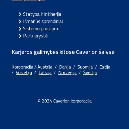
Statyba ir inžinerija
Išmanūs sprendiniai
Sistemų priežiūra
Partnerystė
Karjeros galimybės kitose Caverion šalyse
Korporacija
/
Austrija
/
Danija
/
Suomija
/
Estija
/
Vokietija
/
Latvija
/
Norvegija
/
Švedija
© 2024 Caverion korporacija