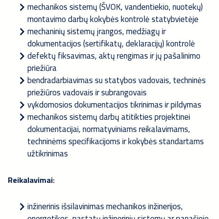
mechanikos sistemų (ŠVOK, vandentiekio, nuotekų)
montavimo darbų kokybės kontrolė statybvietėje
mechaninių sistemų įrangos, medžiagų ir
dokumentacijos (sertifikatų, deklaracijų) kontrolė
defektų fiksavimas, aktų rengimas ir jų pašalinimo
priežiūra
bendradarbiavimas su statybos vadovais, techninės
priežiūros vadovais ir subrangovais
vykdomosios dokumentacijos tikrinimas ir pildymas
mechanikos sistemų darbų atitikties projektinei
dokumentacijai, normatyviniams reikalavimams,
techninėms specifikacijoms ir kokybės standartams
užtikrinimas
Reikalavimai:
inžinerinis išsilavinimas mechanikos inžinerijos,
energetikos, pastatų inžinerinių sistemų ar panašioje