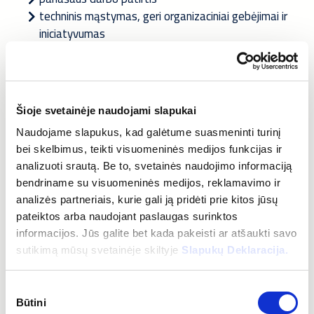
techninis mąstymas, geri organizaciniai gebėjimai ir
iniciatyvumas
vairuotojo pažymėjimas
Privalumai:
Šioje svetainėje naudojami slapukai
PDV atestatas
Naudojame slapukus, kad galėtume suasmeninti turinį
SSDV atestatas
bei skelbimus, teikti visuomeninės medijos funkcijas ir
analizuoti srautą. Be to, svetainės naudojimo informaciją
Rūpinamės savo darbuotojais, todėl suteikiame:
bendriname su visuomeninės medijos, reklamavimo ir
analizės partneriais, kurie gali ją pridėti prie kitos jūsų
galimybę plėsti ir auginti kompetencijas
pateiktos arba naudojant paslaugas surinktos
informacijos. Jūs galite bet kada pakeisti ar atšaukti savo
laisvę veikti ir įgyvendinti savo idėjas
sutikimą mūsų svetainėje skiltyje
Slapukų Deklaracija.
galimybę inicijuoti ir prisidėti prie skyriaus pokyčių
įgyvendinimo ir veiklos gerinimo
Sutikimo
Būtini
pasirinkimas
Papildomų verčių paketą: