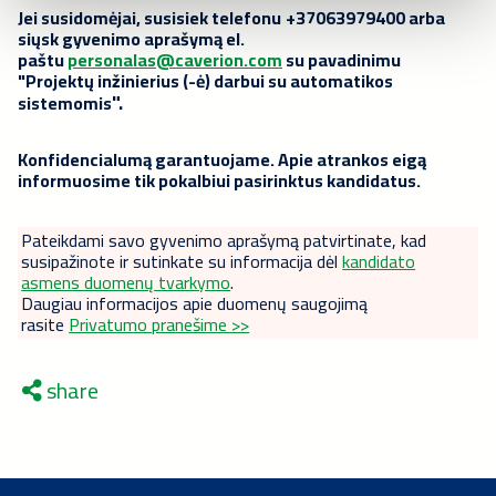
Jei susidomėjai, susisiek
telefonu
+37063979400 arba
siųsk gyvenimo aprašymą el.
paštu
personalas@caverion.com
su pavadinimu
"Projektų inžinierius (-ė) darbui su automatikos
".
sistemomis
Konfidencialumą garantuojame. Apie atrankos eigą
informuosime tik pokalbiui pasirinktus kandidatus.
Pateikdami savo gyvenimo aprašymą patvirtinate, kad
susipažinote ir sutinkate su informacija dėl
kandidato
asmens duomenų tvarkymo
.
Daugiau informacijos apie duomenų saugojimą
rasite
Privatumo pranešime >>
share