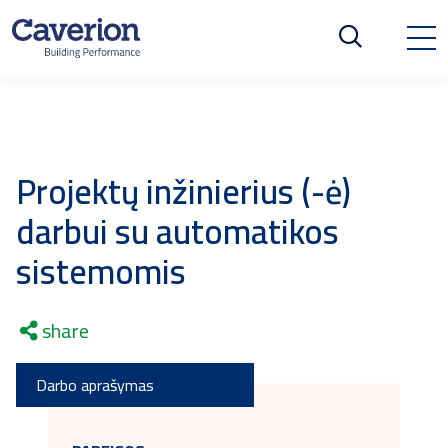
Projektų inžinierius (-ė)
darbui su automatikos
sistemomis
share
Darbo aprašymas