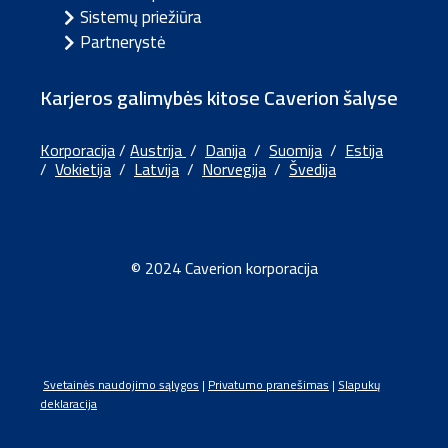
Sistemų priežiūra
Partnerystė
Karjeros galimybės kitose Caverion šalyse
Korporacija
/
Austrija
/
Danija
/
Suomija
/
Estija
/
Vokietija
/
Latvija
/
Norvegija
/
Švedija
© 2024 Caverion korporacija
Svetainės naudojimo sąlygos
|
Privatumo pranešimas
|
Slapukų
deklaracija