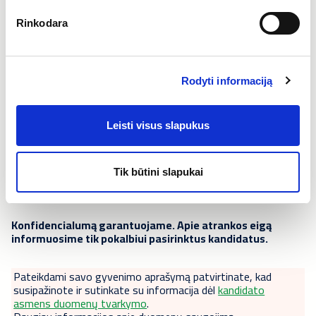
2100 - 2900 EUR/mėn., neatskaičius mokesčių.
Rinkodara
Atlyginimo dydis priklauso nuo kandidato darbo
patirties, įgūdžių. Esant didesniam finansiniam
lūkesčiui, galimos derybos priklausomai nuo
Rodyti informaciją
kandidato turimų kompetencijų ir patirties
Leisti visus slapukus
Jei susidomėjai, susisiek
telefonu
+37063979400 arba
siųsk gyvenimo aprašymą el.
paštu
personalas@caverion.com
su pavadinimu
"
Šaldymo ir oro kondicionavimo sistemų technikas (-ė)
Tik būtini slapukai
Panevėžyje
".
Konfidencialumą garantuojame. Apie atrankos eigą
informuosime tik pokalbiui pasirinktus kandidatus.
Pateikdami savo gyvenimo aprašymą patvirtinate, kad
susipažinote ir sutinkate su informacija dėl
kandidato
asmens duomenų tvarkymo
.