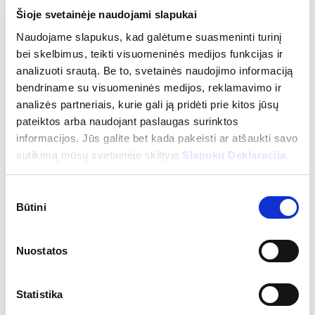
Šioje svetainėje naudojami slapukai
Rūpinamės savo darbuotojais, todėl suteikiame:
Naudojame slapukus, kad galėtume suasmeninti turinį
bei skelbimus, teikti visuomeninės medijos funkcijas ir
atvirą, skatinančią tobulėti darbo aplinką
analizuoti srautą. Be to, svetainės naudojimo informaciją
palaikančią komandą
bendriname su visuomeninės medijos, reklamavimo ir
galimybę plėsti ir auginti kompetencijas
analizės partneriais, kurie gali ją pridėti prie kitos jūsų
pateiktos arba naudojant paslaugas surinktos
Papildomų verčių paketą:
informacijos. Jūs galite bet kada pakeisti ar atšaukti savo
sutikimą mūsų svetainėje skiltyje
Slapukų Deklaracija.
sveikatos draudimą, pensijų kaupimą ar kitą naudą iš
pasirenkamų naudų sąrašo
MELP
programėlėje
Sutikimo
Būtini
draudimą nuo nelaimingų atsitikimų
pasirinkimas
vienkartines išmokas
mokymus
Nuostatos
komandos formavimo ir kitus renginius, dovanas, kt.
Statistika
Atlyginimas: