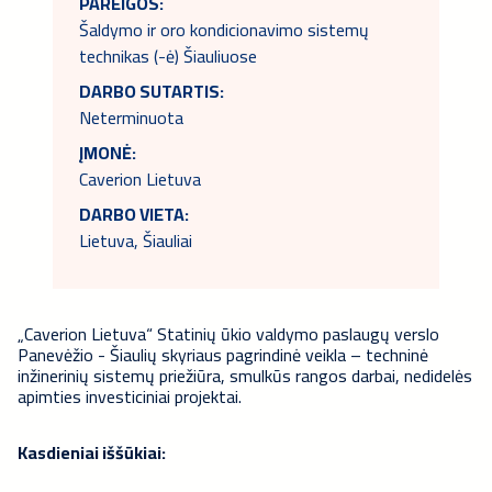
PAREIGOS:
Šaldymo ir oro kondicionavimo sistemų
technikas (-ė) Šiauliuose
DARBO SUTARTIS:
Neterminuota
ĮMONĖ:
Caverion Lietuva
DARBO VIETA:
Lietuva, Šiauliai
„Caverion Lietuva“ Statinių ūkio valdymo paslaugų verslo
Panevėžio - Šiaulių skyriaus pagrindinė veikla – techninė
inžinerinių sistemų priežiūra, smulkūs rangos darbai, nedidelės
apimties investiciniai projektai.
Kasdieniai iššūkiai: