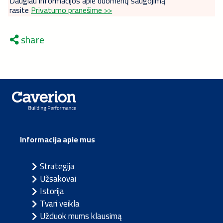
Daugiau informacijos apie duomenų saugojimą
rasite
Privatumo pranešime >>
share
Informacija apie mus
Strategija
Užsakovai
Istorija
Tvari veikla
Užduok mums klausimą