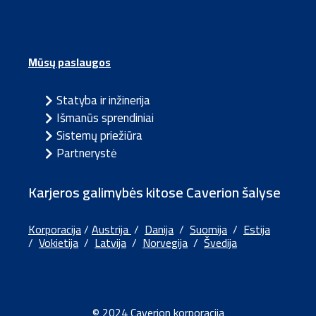
Mūsų paslaugos
Statyba ir inžinerija
Išmanūs sprendiniai
Sistemų priežiūra
Partnerystė
Karjeros galimybės kitose Caverion šalyse
Korporacija
/
Austrija
/
Danija
/
Suomija
/
Estija
/
Vokietija
/
Latvija
/
Norvegija
/
Švedija
© 2024 Caverion korporacija