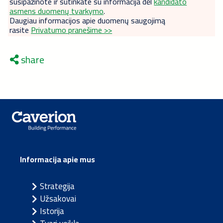
susipažinote ir sutinkate su informacija dėl
kandidato
asmens duomenų tvarkymo
.
Daugiau informacijos apie duomenų saugojimą
rasite
Privatumo pranešime >>
share
Informacija apie mus
Strategija
Užsakovai
Istorija