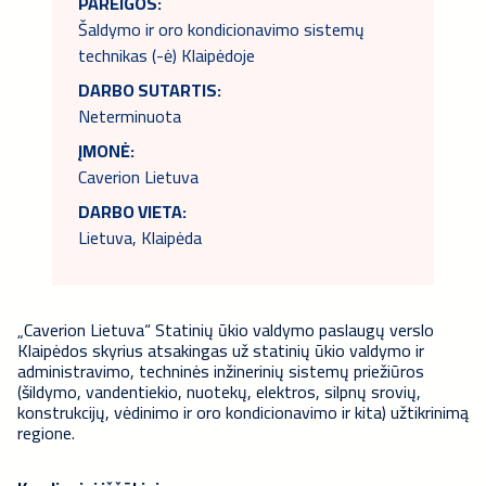
PAREIGOS:
Šaldymo ir oro kondicionavimo sistemų
technikas (-ė) Klaipėdoje
DARBO SUTARTIS:
Neterminuota
ĮMONĖ:
Caverion Lietuva
DARBO VIETA:
Lietuva, Klaipėda
„Caverion Lietuva“ Statinių ūkio valdymo paslaugų verslo
Klaipėdos skyrius atsakingas už statinių ūkio valdymo ir
administravimo, techninės inžinerinių sistemų priežiūros
(šildymo, vandentiekio, nuotekų, elektros, silpnų srovių,
konstrukcijų, vėdinimo ir oro kondicionavimo ir kita) užtikrinimą
regione.