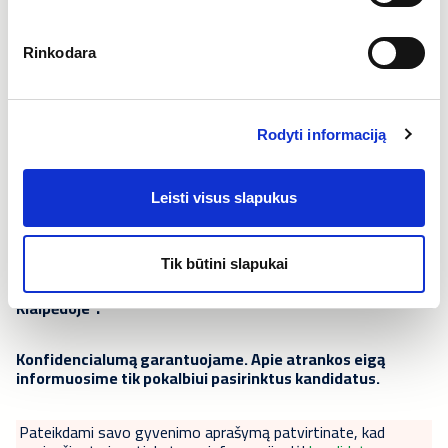
Atlyginimas:
Rinkodara
2500-3100 EUR/mėn., neatskaičius mokesčių.
Atlyginimo dydis priklauso nuo kandidato darbo
patirties, įgūdžių. Esant didesniam finansiniam
Rodyti informaciją
lūkesčiui, galimos derybos priklausomai nuo
kandidato turimų kompetencijų ir patirties.
Leisti visus slapukus
Jei susidomėjai, susisiek
telefonu
+37063979400 arba
siųsk gyvenimo aprašymą el.
paštu
personalas@caverion.com
su pavadinimu
Tik būtini slapukai
"Šaldymo ir oro kondicionavimo sistemų technikas (-ė)
".
Klaipėdoje
Konfidencialumą garantuojame. Apie atrankos eigą
informuosime tik pokalbiui pasirinktus kandidatus.
Pateikdami savo gyvenimo aprašymą patvirtinate, kad