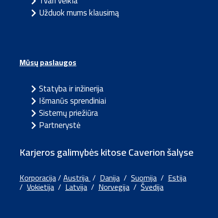
Tvari veikla
Užduok mums klausimą
Mūsų paslaugos
Statyba ir inžinerija
Išmanūs sprendiniai
Sistemų priežiūra
Partnerystė
Karjeros galimybės kitose Caverion šalyse
Korporacija
/
Austrija
/
Danija
/
Suomija
/
Estija
/
Vokietija
/
Latvija
/
Norvegija
/
Švedija