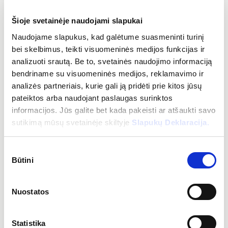
PK arba VK elektrosaugos kvalifikacija
Šioje svetainėje naudojami slapukai
Rūpinamės savo darbuotojais, todėl suteikiame:
Naudojame slapukus, kad galėtume suasmeninti turinį
bei skelbimus, teikti visuomeninės medijos funkcijas ir
analizuoti srautą. Be to, svetainės naudojimo informaciją
atvirą, skatinančią tobulėti darbo aplinką
bendriname su visuomeninės medijos, reklamavimo ir
palaikančią komandą
analizės partneriais, kurie gali ją pridėti prie kitos jūsų
galimybę plėsti ir auginti kompetencijas
pateiktos arba naudojant paslaugas surinktos
informacijos. Jūs galite bet kada pakeisti ar atšaukti savo
Papildomų verčių paketą:
sutikimą mūsų svetainėje skiltyje
Slapukų Deklaracija.
sveikatos draudimą, pensijų kaupimą ar kitą naudą iš
Sutikimo
pasirenkamų naudų sąrašo
MELP
programėlėje
Būtini
pasirinkimas
draudimą nuo nelaimingų atsitikimų
vienkartines išmokas
Nuostatos
mokymus
komandos formavimo ir kitus renginius, dovanas, kt.
Statistika