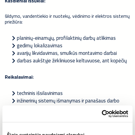
Kasdieniai iššūkiai:
šildymo, vandentiekio ir nuotekų, vėdinimo ir elektros sistemų
priežiūra:
planinių-einamųjų, profilaktinių darbų atlikimas
gedimų lokalizavimas
avarijų likvidavimas, smulkūs montavimo darbai
darbas aukštyje žirkliniuose keltuvuose, ant kopėčių
Reikalavimai:
techninis išsilavinimas
inžinerinių sistemų išmanymas ir panašaus darbo
patirtis
kruopštumas, atsakingumas, pareigingumas
vairuotojo pažymėjimas
Šioje svetainėje naudojami slapukai