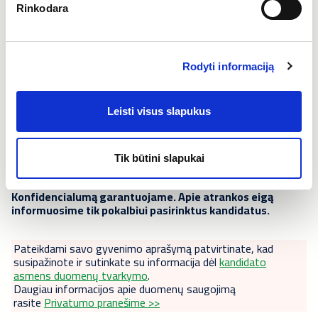
2500-3000 EUR/mėn., neatskaičius mokesčių.
Rinkodara
Atlyginimo dydis priklauso nuo kandidato darbo
patirties, įgūdžių. Esant didesniam finansiniam
lūkesčiui, galimos derybos priklausomai nuo
Rodyti informaciją
kandidato turimų kompetencijų ir patirties
Leisti visus slapukus
Jei susidomėjai, susisiek
telefonu
+37063979400 arba
siųsk gyvenimo aprašymą el.
paštu
personalas@caverion.com
su pavadinimu
".
"
Technikas (-ė) inžinerinių sistemų priežiūrai Klaipėdoje
Tik būtini slapukai
Konfidencialumą garantuojame. Apie atrankos eigą
informuosime tik pokalbiui pasirinktus kandidatus.
Pateikdami savo gyvenimo aprašymą patvirtinate, kad
susipažinote ir sutinkate su informacija dėl
kandidato
asmens duomenų tvarkymo
.
Daugiau informacijos apie duomenų saugojimą
rasite
Privatumo pranešime >>