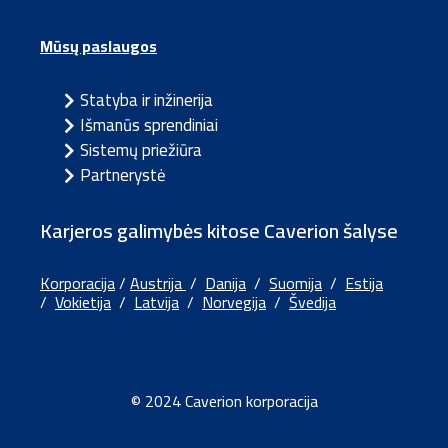
Mūsų paslaugos
Statyba ir inžinerija
Išmanūs sprendiniai
Sistemų priežiūra
Partnerystė
Karjeros galimybės kitose Caverion šalyse
Korporacija
/
Austrija
/
Danija
/
Suomija
/
Estija
/
Vokietija
/
Latvija
/
Norvegija
/
Švedija
© 2024 Caverion korporacija