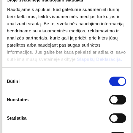
Rūpinamės savo darbuotojais, todėl suteikiame:
Naudojame slapukus, kad galėtume suasmeninti turinį
bei skelbimus, teikti visuomeninės medijos funkcijas ir
atvirą, skatinančią tobulėti darbo aplinką
analizuoti srautą. Be to, svetainės naudojimo informaciją
palaikančią komandą
bendriname su visuomeninės medijos, reklamavimo ir
galimybę plėsti ir auginti kompetencijas
analizės partneriais, kurie gali ją pridėti prie kitos jūsų
pateiktos arba naudojant paslaugas surinktos
Papildomų verčių paketą:
informacijos. Jūs galite bet kada pakeisti ar atšaukti savo
sutikimą mūsų svetainėje skiltyje
Slapukų Deklaracija.
sveikatos draudimą, pensijų kaupimą ar kitą naudą iš
pasirenkamų naudų sąrašo
MELP
programėlėje
Sutikimo
draudimą nuo nelaimingų atsitikimų
Būtini
pasirinkimas
vienkartines išmokas
mokymus
Nuostatos
komandos formavimo ir kitus renginius, dovanas, kt.
Statistika
Atlyginimas: